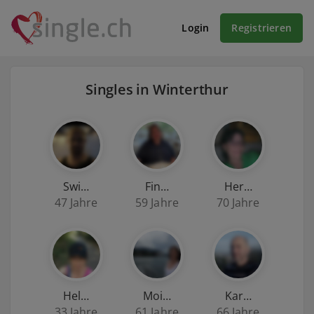
Login
Registrieren
Singles in Winterthur
Swi…
Fin…
Her…
47 Jahre
59 Jahre
70 Jahre
Hel…
Moi…
Kar…
33 Jahre
61 Jahre
66 Jahre