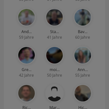
And…
Sta…
Bav…
59 Jahre
41 Jahre
60 Jahre
Gre…
moi…
Ann…
42 Jahre
50 Jahre
55 Jahre
Ric…
Mar…
Hic…