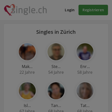
Login
Registrieren
Singles in Zürich
Mak…
Ste…
Enr…
22 Jahre
54 Jahre
58 Jahre
Isl…
Tan…
Tat…
67 Jahre
68 Jahre
68 Jahre